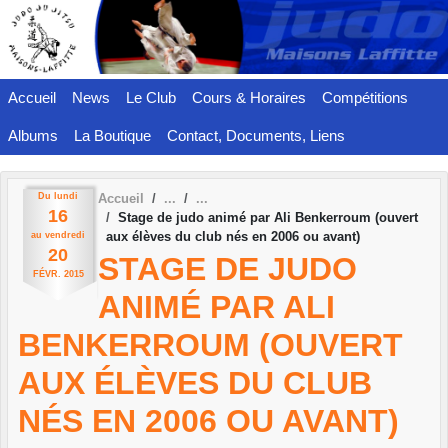
Panneau de gestion des cookies
Accueil
News
Le Club
Cours & Horaires
Compétitions
Albums
La Boutique
Contact, Documents, Liens
Du
lundi
Accueil
16
Stage de judo animé par Ali Benkerroum (ouvert
aux élèves du club nés en 2006 ou avant)
au
vendredi
20
STAGE DE JUDO
FÉVR.
2015
ANIMÉ PAR ALI
BENKERROUM (OUVERT
AUX ÉLÈVES DU CLUB
NÉS EN 2006 OU AVANT)