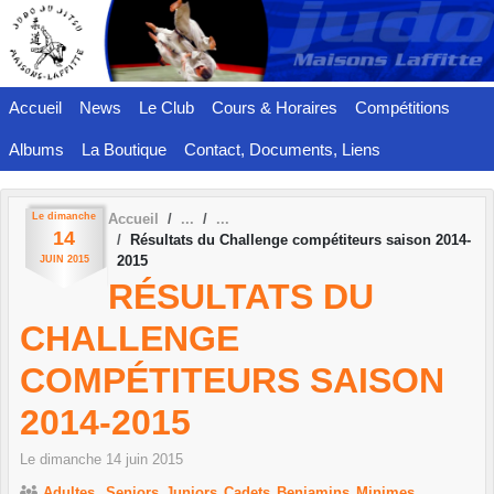
Panneau de gestion des cookies
Accueil
News
Le Club
Cours & Horaires
Compétitions
Albums
La Boutique
Contact, Documents, Liens
Le
dimanche
Accueil
14
Résultats du Challenge compétiteurs saison 2014-
2015
JUIN
2015
RÉSULTATS DU
CHALLENGE
COMPÉTITEURS SAISON
2014-2015
Le
dimanche
14
juin
2015
Adultes
Seniors
Juniors
Cadets
Benjamins
Minimes