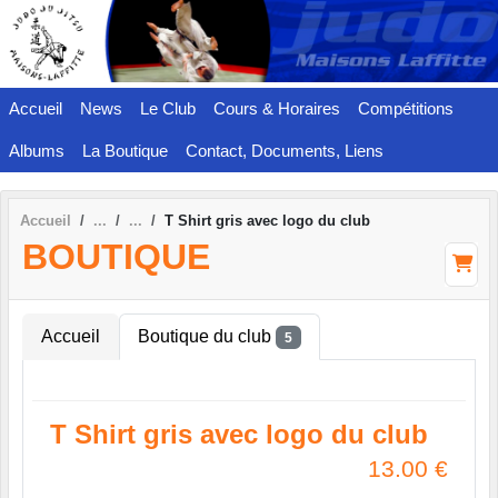
Panneau de gestion des cookies
Accueil
News
Le Club
Cours & Horaires
Compétitions
Albums
La Boutique
Contact, Documents, Liens
Accueil
T Shirt gris avec logo du club
BOUTIQUE
Accueil
Boutique du club
5
T Shirt gris avec logo du club
13.00
€