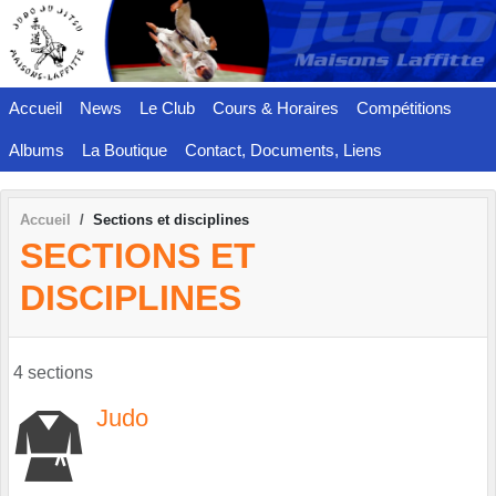
Panneau de gestion des cookies
Accueil
News
Le Club
Cours & Horaires
Compétitions
Albums
La Boutique
Contact, Documents, Liens
Accueil
Sections et disciplines
SECTIONS ET
DISCIPLINES
4 sections
Judo