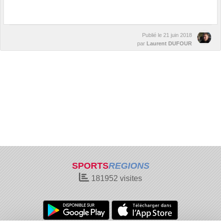
Publié le
21 juin 2018
par
Laurent DUFOUR
SPORTS
REGIONS
181952
visites