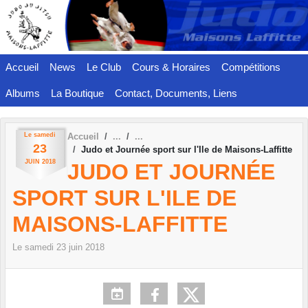
Panneau de gestion des cookies
Accueil
News
Le Club
Cours & Horaires
Compétitions
Albums
La Boutique
Contact, Documents, Liens
Le
samedi
Accueil
23
Judo et Journée sport sur l'Ile de Maisons-Laffitte
JUIN
2018
JUDO ET JOURNÉE
SPORT SUR L'ILE DE
MAISONS-LAFFITTE
Le
samedi
23
juin
2018