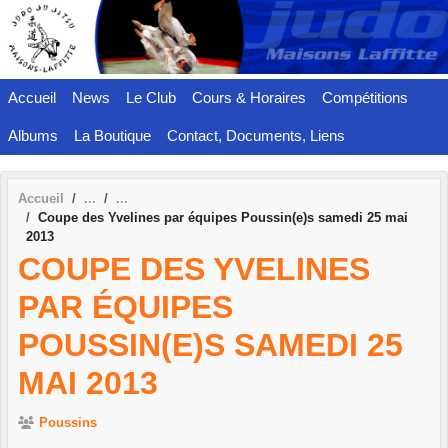
Panneau de gestion des cookies
Accueil
News
Le Club
Cours & Horaires
Compétitions
Albums
La Boutique
Contact, Documents, Liens
Accueil
Coupe des Yvelines par équipes Poussin(e)s samedi 25 mai
2013
COUPE DES YVELINES
PAR ÉQUIPES
POUSSIN(E)S SAMEDI 25
MAI 2013
Poussins