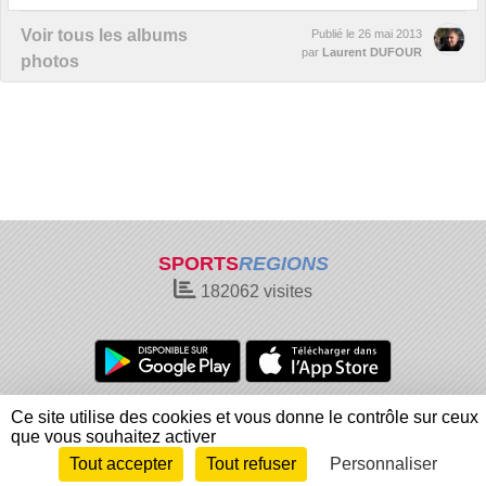
Voir tous les albums
Publié le
26 mai 2013
par
Laurent DUFOUR
photos
SPORTS
REGIONS
182062
visites
Charte cookies
Gestion des cookies
Ce site utilise des cookies et vous donne le contrôle sur ceux
Informations légales
Signaler un contenu inapproprié
que vous souhaitez activer
Tout accepter
Tout refuser
Personnaliser
Envie de participer ?
Connexion