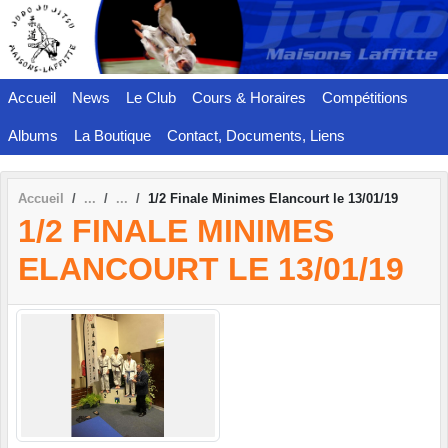
Panneau de gestion des cookies
Accueil
News
Le Club
Cours & Horaires
Compétitions
Albums
La Boutique
Contact, Documents, Liens
Accueil
1/2 Finale Minimes Elancourt le 13/01/19
1/2 FINALE MINIMES
ELANCOURT LE 13/01/19