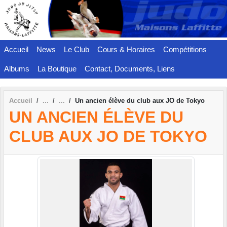
Panneau de gestion des cookies
Accueil
News
Le Club
Cours & Horaires
Compétitions
Albums
La Boutique
Contact, Documents, Liens
Accueil
Un ancien élève du club aux JO de Tokyo
UN ANCIEN ÉLÈVE DU
CLUB AUX JO DE TOKYO