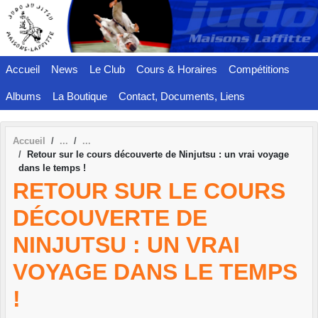
Panneau de gestion des cookies
Accueil
News
Le Club
Cours & Horaires
Compétitions
Albums
La Boutique
Contact, Documents, Liens
Accueil
Retour sur le cours découverte de Ninjutsu : un vrai voyage
dans le temps !
RETOUR SUR LE COURS
DÉCOUVERTE DE
NINJUTSU : UN VRAI
VOYAGE DANS LE TEMPS
!