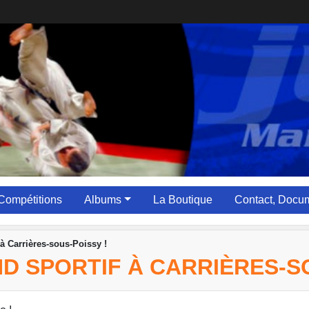
Compétitions
Albums
La Boutique
Contact, Docum
 à Carrières-sous-Poissy !
D SPORTIF À CARRIÈRES-SO