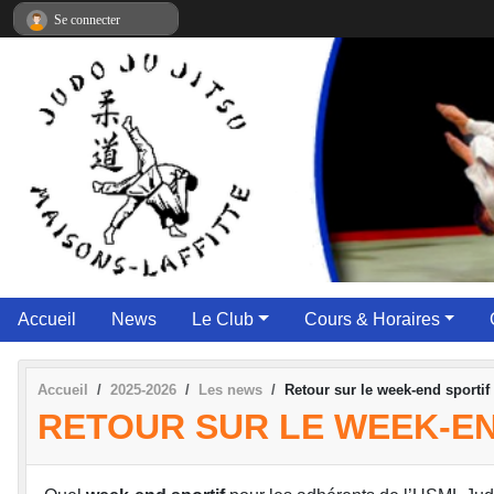
Panneau de gestion des cookies
Se connecter
Accueil
News
Le Club
Cours & Horaires
Accueil
2025-2026
Les news
Retour sur le week-end sportif
RETOUR SUR LE WEEK-EN