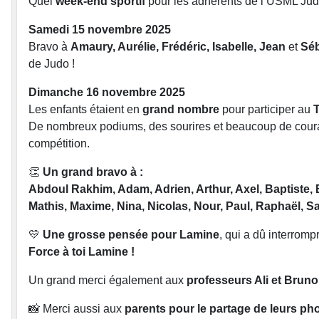
Quel
week-end sportif
pour les adhérents de l’USML Jud
Samedi 15 novembre 2025
Bravo à
Amaury, Aurélie, Frédéric, Isabelle, Jean
et
Séb
de Judo !
Dimanche 16 novembre 2025
Les enfants étaient en
grand nombre
pour participer au
T
De nombreux podiums, des sourires et beaucoup de courag
compétition.
👏
Un grand bravo à :
Abdoul Rakhim, Adam, Adrien, Arthur, Axel, Baptiste, 
Mathis, Maxime, Nina, Nicolas, Nour, Paul, Raphaël, S
💛
Une grosse pensée pour Lamine
, qui a dû interromp
Force à toi Lamine !
Un grand merci également aux
professeurs Ali et Bruno
📸 Merci aussi aux
parents pour le partage de leurs ph