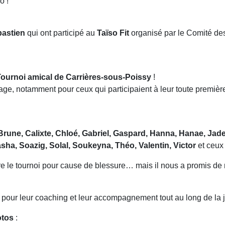
o !
astien
qui ont participé au
Taïso Fit
organisé par le Comité de
ournoi amical de Carrières-sous-Poissy
!
e, notamment pour ceux qui participaient à leur toute premièr
Brune, Calixte, Chloé, Gabriel, Gaspard, Hanna, Hanae, Jade
asha, Soazig, Solal, Soukeyna, Théo, Valentin, Victor
et ceux
re le tournoi pour cause de blessure… mais il nous a promis de r
pour leur coaching et leur accompagnement tout au long de la 
otos
: