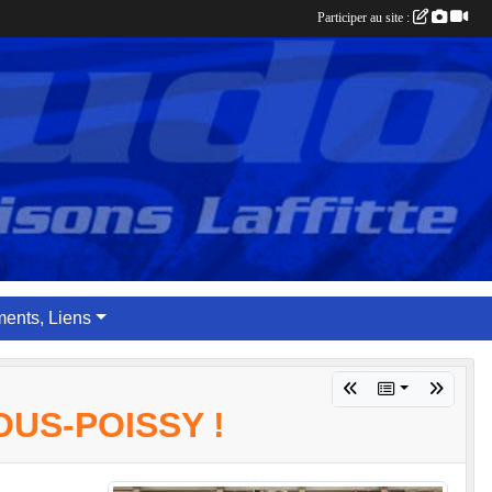
Participer au site :
ents, Liens
US-POISSY !