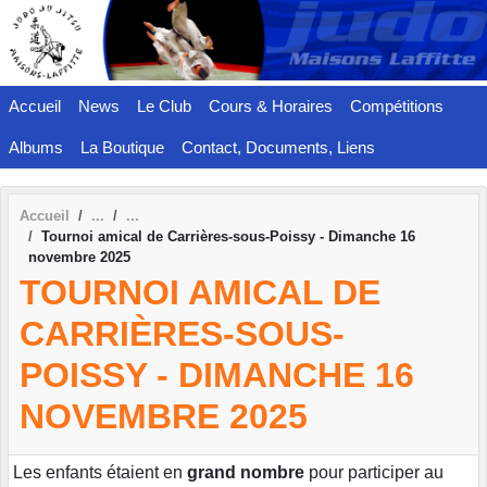
Panneau de gestion des cookies
Accueil
News
Le Club
Cours & Horaires
Compétitions
Albums
La Boutique
Contact, Documents, Liens
Accueil
Tournoi amical de Carrières-sous-Poissy - Dimanche 16
novembre 2025
TOURNOI AMICAL DE
CARRIÈRES-SOUS-
POISSY - DIMANCHE 16
NOVEMBRE 2025
Les enfants étaient en
grand nombre
pour participer au